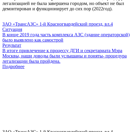
легализацией не была завершена городом, но объект не был
демонтирован и функционирует до сих пор (2022год).
ЗАО «ТрансАЗС» 1-й Красногвардейский проезд, вл.4
Ситуация
В конце 2019 года часть комплекса АЗС (здание операторской)
было выявлено как самострой
Результат
В итоге привлечение к процессу ДГИ и секретариата Мэра
Москвы, наши доводы были услышаны и поняты- процедура
легализации была пройдена.
Подробнее
ЗАО «ТрансАЗС» 1-й Красногвардейский проезд, вл.4